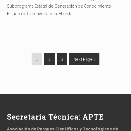
Subprograma Estatal de Generación de Conocimiento
Estado de la convocatoria Abierta …
G
1
G
2
G
3
G
Next Page »
o
o
o
o
t
t
t
t
o
o
o
o
p
p
p
Footer
a
a
a
g
g
g
e
e
e
Secretaria Técnica: APTE
Asociación de Parques Científicos y Tecnológicos de