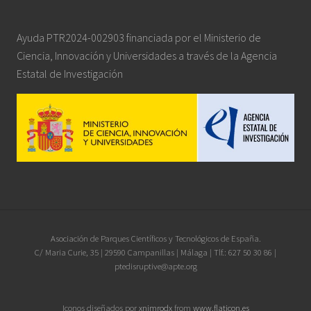
Ayuda PTR2024-002903 financiada por el Ministerio de
Ciencia, Innovación y Universidades a través de la Agencia
Estatal de Investigación
Site
Asociación de Parques Científicos y Tecnológicos de España.
C/ Maria Curie, 35 | 29590 Campanillas | Málaga | Tlf.: 627 50 30 86 |
Footer
ptedisruptive@apte.org
Iconos diseñados por
xnimrodx
from
www.flaticon.es