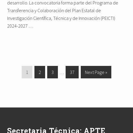
desarrollo. La convocatoria forma parte del Programa de
Transferencia y Colaboración del Plan Estatal de
Investigación Científica, Técnica y de Innovación (PEICTI)
2024-2027 …
G
1
G
2
G
3
Interim
…
G
37
G
Next Page »
o
o
o
pages
o
o
t
t
t
omitted
t
t
o
o
o
o
o
p
p
p
p
Footer
a
a
a
a
g
g
g
g
e
e
e
e
Secretaria Técnica: APTE