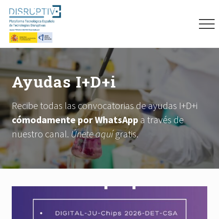
Menu
Skip
Skip
Skip
to
to
to
Me
main
primary
footer
content
sidebar
Plataforma
tecnológica
española
Ayudas I+D+i
de
tecnologías
disruptivas
Recibe todas las convocatorias de ayudas I+D+i
(DISRUPTIVE)
cómodamente por WhatsApp
a través de
nuestro canal.
Únete aquí
gratis.