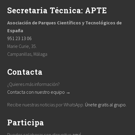
Secretaria Técnica: APTE
Asociación de Parques Científicos y Tecnológicos de
España
951 23 13 06
Marie Curie, 35.
Campanillas, Málaga
Contacta
¿Quieres más información?
Contacta con nuestro equipo →
Recibe nuestras noticias por WhatsApp.
Únete gratis al grupo
.
Participa
Puedes colaborar con disruptive
aquí
.