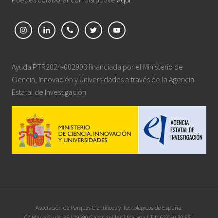
Ayuda PTR2024-002903 financiada por el Ministerio de
Ciencia, Innovación y Universidades a través de la Agencia
Estatal de Investigación
Site
Asociación de Parques Científicos y Tecnológicos de España.
C/ Maria Curie, 35 | 29590 Campanillas | Málaga | Tlf.: 627 50 30 86 |