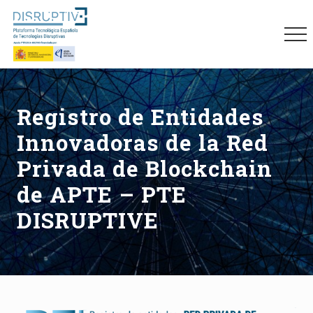
Menu
Skip
Skip
Skip
to
to
to
Me
main
primary
footer
content
sidebar
Plataforma
tecnológica
española
Registro de Entidades
de
tecnologías
Innovadoras de la Red
disruptivas
(DISRUPTIVE)
Privada de Blockchain
de APTE – PTE
DISRUPTIVE