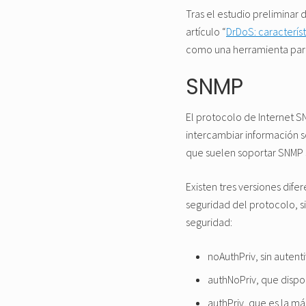
Tras el estudio preliminar 
artículo “
DrDoS: caracterís
como una herramienta para 
SNMP
El protocolo de Internet S
intercambiar información so
que suelen soportar SNMP 
Existen tres versiones dife
seguridad del protocolo, si
seguridad:
noAuthPriv, sin autenti
authNoPriv, que dispo
authPriv, que es la más