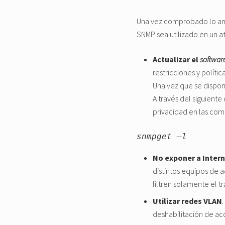
Una vez comprobado lo ante
SNMP sea utilizado en un 
Actualizar el
softwar
restricciones y políti
Una vez que se dispo
A través del siguient
privacidad en las com
snmpget –l
No exponer a Inter
distintos equipos de 
filtren solamente el t
Utilizar redes VLAN
deshabilitación de ac