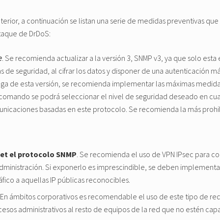
rior, a continuación se listan una serie de medidas preventivas que 
ataque de DrDoS:
e
. Se recomienda actualizar a la versión 3, SNMP v3, ya que solo esta
cas de seguridad, al cifrar los datos y disponer de una autenticación m
nga de esta versión, se recomienda implementar las máximas medida
e comando se podrá seleccionar el nivel de seguridad deseado en cuant
unicaciones basadas en este protocolo. Se recomienda la más prohibit
net el protocolo SNMP
. Se recomienda el uso de VPN IPsec para co
administración. Si exponerlo es imprescindible, se deben implement
ráfico a aquellas IP públicas reconocibles.
. En ámbitos corporativos es recomendable el uso de este tipo de red
cesos administrativos al resto de equipos de la red que no estén capa