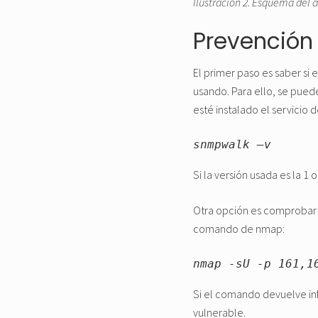
Ilustración 2. Esquema del 
Prevención
El primer paso es saber si
usando. Para ello, se pued
esté instalado el servicio 
snmpwalk –v 
Si la versión usada es la 1 o
Otra opción es comprobar la
comando de nmap:
nmap -sU -p 161,1
Si el comando devuelve info
vulnerable.