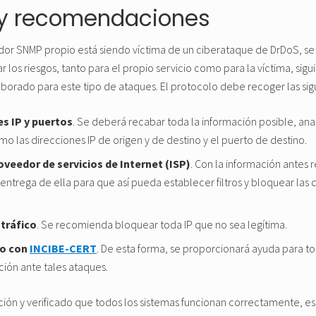
y recomendaciones
vidor SNMP propio está siendo víctima de un ciberataque de DrDoS, 
 los riesgos, tanto para el propio servicio como para la víctima, sig
borado para este tipo de ataques. El protocolo debe recoger las sig
es IP y puertos
. Se deberá recabar toda la información posible, an
o las direcciones IP de origen y de destino y el puerto de destino.
oveedor de servicios de Internet (ISP)
. Con la información antes 
á entrega de ella para que así pueda establecer filtros y bloquear las d
 tráfico
. Se recomienda bloquear toda IP que no sea legítima.
to con
INCIBE-CERT
. De esta forma, se proporcionará ayuda para 
ción ante tales ataques.
ción y verificado que todos los sistemas funcionan correctamente, es 