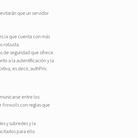
evitarán que un servidor
 es la que cuenta con más
ás robusta.
s de seguridad que ofrece.
o a la autentificación y la
iva, es decir, authPriv.
municarse entre los
ar
firewalls
con reglas que
es y subredes y la
citados para ello.