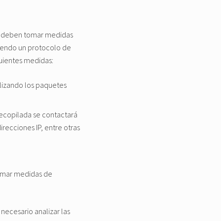
se deben tomar medidas
uiendo un protocolo de
uientes medidas:
alizando los paquetes
recopilada se contactará
irecciones IP, entre otras
tomar medidas de
necesario analizar las