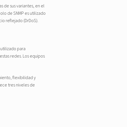
s de sus variantes, en el
colo de SNMP es utilizado
io reflejado (DrDoS).
 utilizado para
 estas redes. Los equipos
ento, flexibilidad y
rece tres niveles de