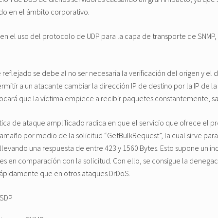
do en el ámbito corporativo.
 en el uso del protocolo de UDP para la capa de transporte de SNMP, 
 reflejado se debe al no ser necesaria la verificación del origen y el 
mitir a un atacante cambiar la dirección IP de destino por la IP de la
vocará que la víctima empiece a recibir paquetes constantemente, sat
ística de ataque amplificado radica en que el servicio que ofrece el
 tamaño por medio de la solicitud “GetBulkRequest”, la cual sirve par
onllevando una respuesta de entre 423 y 1560 Bytes. Esto supone un 
es en comparación con la solicitud. Con ello, se consigue la denegac
 rápidamente que en otros ataques DrDoS.