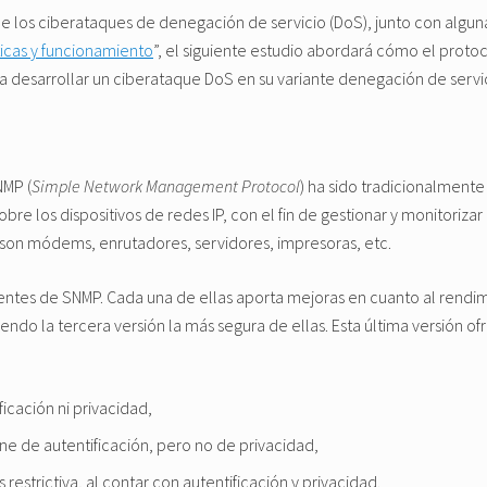
de los ciberataques de denegación de servicio (DoS), junto con alguna
ticas y funcionamiento
”, el siguiente estudio abordará cómo el proto
desarrollar un ciberataque DoS en su variante denegación de servic
NMP (
Simple Network Management Protocol
) ha sido tradicionalmente
bre los dispositivos de redes IP, con el fin de gestionar y monitorizar
son módems, enrutadores, servidores, impresoras, etc.
rentes de SNMP. Cada una de ellas aporta mejoras en cuanto al rendimi
endo la tercera versión la más segura de ellas. Esta última versión of
ficación ni privacidad,
ne de autentificación, pero no de privacidad,
 restrictiva, al contar con autentificación y privacidad.