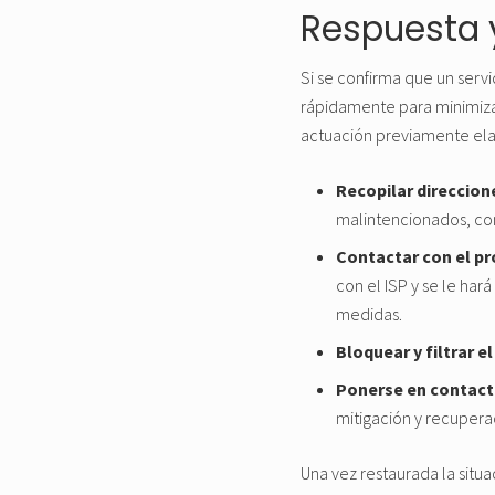
Respuesta 
Si se confirma que un ser
rápidamente para minimizar
actuación previamente ela
Recopilar direccion
malintencionados, com
Contactar con el pr
con el ISP y se le har
medidas.
Bloquear y filtrar el
Ponerse en contac
mitigación y recupera
Una vez restaurada la situa