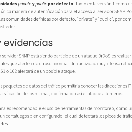
munidades
private
y
public
por defecto
. Tanto en la versión 1 como e
 única manera de autentificación para el acceso al servidor SNMP. Por
las comunidades definidas por defecto, “private” y “public”, por co
istrador.
y evidencias
n servidor SNMP está siendo partícipe de un ataque DrDoS es realiza
les que alerten de un uso anormal. Una actividad muy intensa relaci
161 o 162 alertará de un posible ataque.
s paquetes de datos del tráfico permitiría conocer las direcciones IP
alsificación de las mismas, confirmando así el ataque a terceros.
na es recomendable el uso de herramientas de monitoreo, como un SI
un cortafuegos bien configurado, el cual detectará los picos de tráfi
etes.