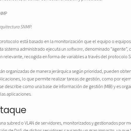
rquitectura SNMP.
protocolo está basado en la monitorización que el equipo o equipos 
da sistema administrado ejecuta un
software
, denominado “agente”, 
ón relevante, recogida en forma de variables a través del protocolo 
están organizadas de manera jerárquica según prioridad, pueden obte
icaciones, lo que permite realizar tareas de gestión, como por eje
a se describe como una base de información de gestión (MIB) y es org
las aplicaciones.
ataque
una subred o VLAN de servidores, monitorizados y gestionados por me
ción de DoS de dichos servidores causando un gran impacto, ya que