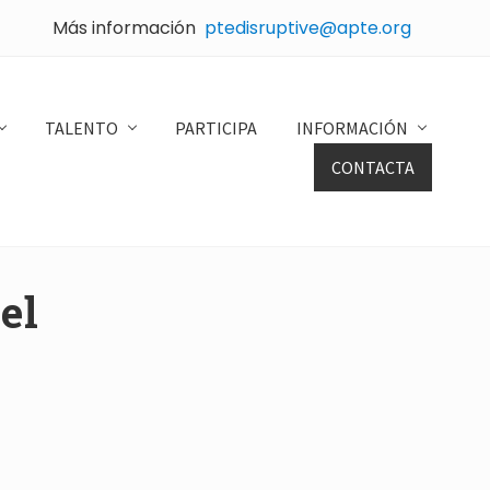
Más información
ptedisruptive@apte.org
Bef
Hea
TALENTO
PARTICIPA
INFORMACIÓN
CONTACTA
el