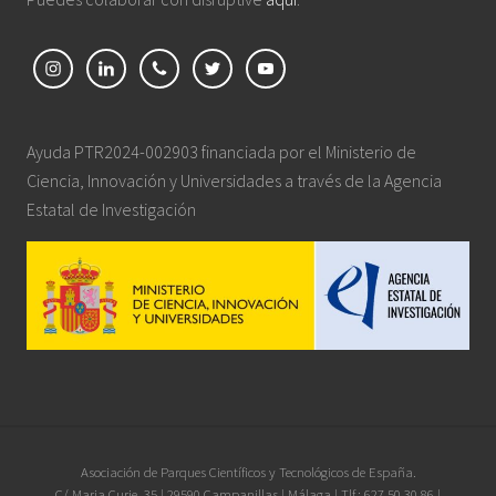
Ayuda PTR2024-002903 financiada por el Ministerio de
Ciencia, Innovación y Universidades a través de la Agencia
Estatal de Investigación
Site
Asociación de Parques Científicos y Tecnológicos de España.
C/ Maria Curie, 35 | 29590 Campanillas | Málaga | Tlf.: 627 50 30 86 |