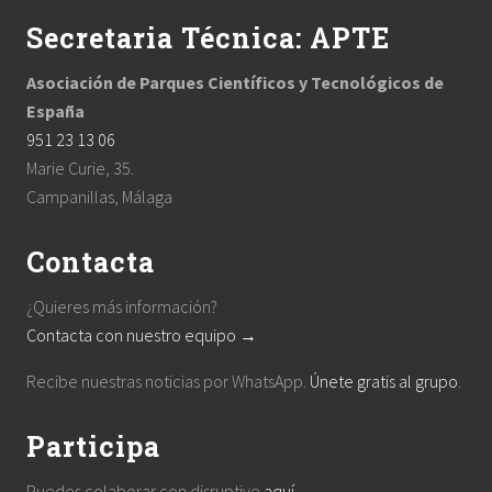
:
Secretaria Técnica: APTE
Asociación de Parques Científicos y Tecnológicos de
España
951 23 13 06
Marie Curie, 35.
Campanillas, Málaga
Contacta
¿Quieres más información?
Contacta con nuestro equipo →
Recibe nuestras noticias por WhatsApp.
Únete gratis al grupo
.
Participa
Puedes colaborar con disruptive
aquí
.