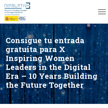
Menu
Skip
Skip
Skip
to
to
to
Me
main
primary
footer
content
sidebar
Plataforma
tecnológica
española
Consigue tu entrada
de
tecnologías
gratuita para X
disruptivas
(DISRUPTIVE)
Inspiring Women
Leaders in the Digital
Era – 10 Years Building
the Future Together