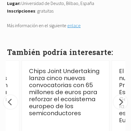
Lugar:
Universidad de Deusto, Bilbao, España
Inscripciones
: gratuitas
Más información en el siguiente
enlace
También podría interesarte:
Chips Joint Undertaking
El 
las
lanza cinco nuevas
nue
ión
convocatorias con 65
Pro
 la
millones de euros para
Esp
ica
reforzar el ecosistema
Ges
europeo de los
la p
semiconductores
esp
Eur