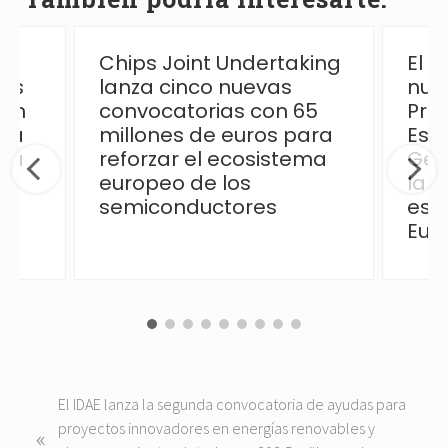
Chips Joint Undertaking
El 
las
lanza cinco nuevas
nue
ión
convocatorias con 65
Pro
 la
millones de euros para
Esp
ica
reforzar el ecosistema
Ges
europeo de los
la p
semiconductores
esp
Eur
P
El IDAE lanza la segunda convocatoria de ayudas para
r
proyectos innovadores en energías renovables y
«