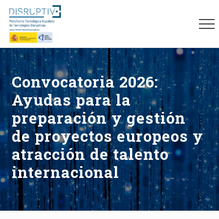
Menu
Skip
Skip
Skip
to
to
to
Me
main
primary
footer
content
sidebar
Plataforma
tecnológica
española
Convocatoria 2026:
de
tecnologías
Ayudas para la
disruptivas
(DISRUPTIVE)
preparación y gestión
de proyectos europeos y
atracción de talento
internacional