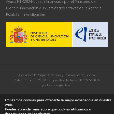
Ayuda PTR2024-002903 financiada por el Ministerio de
Ciencia, Innovación y Universidades a través de la Agencia
Estatal de Investigación
Site
Asociación de Parques Científicos y Tecnológicos de España.
C/ Maria Curie, 35 | 29590 Campanillas | Málaga | Tlf.: 627 50 30 86 |
Footer
ptedisruptive@apte.org
Utilizamos cookies para ofrecerte la mejor experiencia en nuestra
Iconos diseñados por
xnimrodx
from
www.flaticon.es
web.
Puedes aprender más sobre qué cookies utilizamos o
desactivarlas en los
ajustes
.