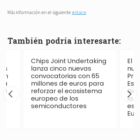
Más información en el siguiente
enlace
También podría interesarte:
Chips Joint Undertaking
El 
las
lanza cinco nuevas
nue
ión
convocatorias con 65
Pro
 la
millones de euros para
Esp
ica
reforzar el ecosistema
Ges
europeo de los
la p
semiconductores
esp
Eur