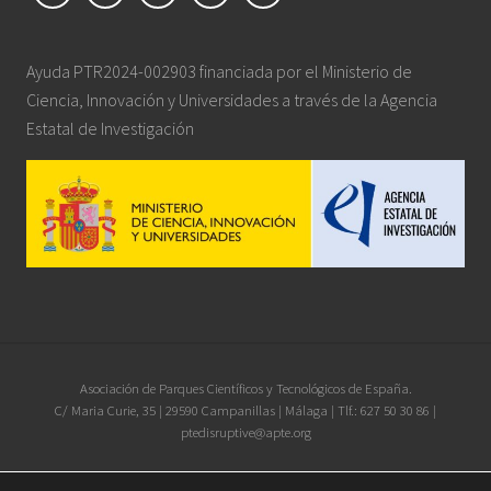
Ayuda PTR2024-002903 financiada por el Ministerio de
Ciencia, Innovación y Universidades a través de la Agencia
Estatal de Investigación
Site
Asociación de Parques Científicos y Tecnológicos de España.
C/ Maria Curie, 35 | 29590 Campanillas | Málaga | Tlf.: 627 50 30 86 |
Footer
ptedisruptive@apte.org