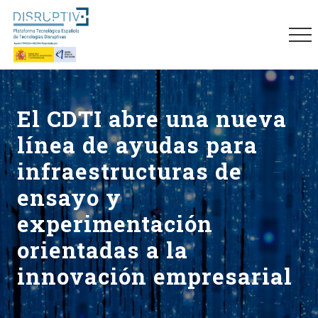
Menu
Skip
Skip
Skip
to
to
to
Me
main
primary
footer
content
sidebar
Plataforma
tecnológica
española
El CDTI abre una nueva
de
tecnologías
línea de ayudas para
disruptivas
(DISRUPTIVE)
infraestructuras de
ensayo y
experimentación
orientadas a la
innovación empresarial