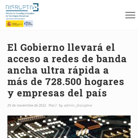
Menu
Skip
Skip
Skip
to
to
to
Me
main
primary
footer
content
sidebar
Plataforma
tecnológica
española
El Gobierno llevará el
de
acceso a redes de banda
tecnologías
disruptivas
ancha ultra rápida a
(DISRUPTIVE)
más de 728.500 hogares
y empresas del país
29 de noviembre de 2022
Por
// by
admin_disruptive