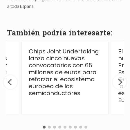
a toda España
También podría interesarte:
Chips Joint Undertaking
El 
las
lanza cinco nuevas
nue
ión
convocatorias con 65
Pro
 la
millones de euros para
Esp
ica
reforzar el ecosistema
Ges
europeo de los
la p
semiconductores
esp
Eur