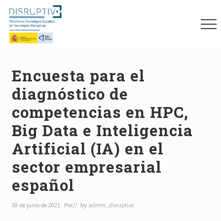
Menu
Skip
Skip
Skip
to
to
to
Me
main
primary
footer
content
sidebar
Plataforma
tecnológica
española
Encuesta para el
de
diagnóstico de
tecnologías
disruptivas
competencias en HPC,
(DISRUPTIVE)
Big Data e Inteligencia
Artificial (IA) en el
sector empresarial
español
30 de junio de 2021
Por
// by
admin_disruptive