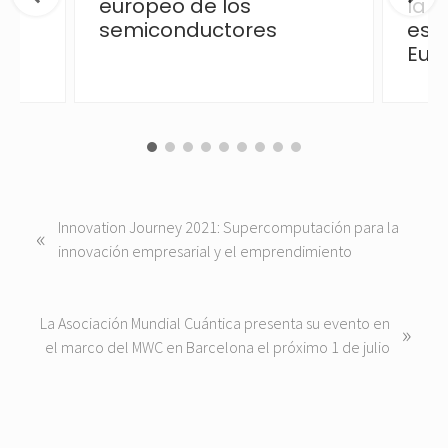
europeo de los
la p
semiconductores
esp
Eur
P
Innovation Journey 2021: Supercomputación para la
«
r
innovación empresarial y el emprendimiento
e
v
i
N
La Asociación Mundial Cuántica presenta su evento en
»
o
e
el marco del MWC en Barcelona el próximo 1 de julio
u
x
s
t
P
P
o
o