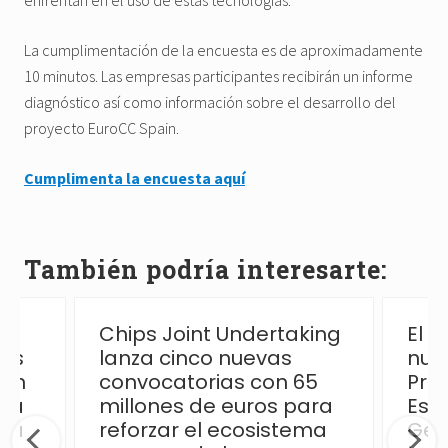
enfrentan en el uso de estas tecnologías.
La cumplimentación de la encuesta es de aproximadamente
10 minutos. Las empresas participantes recibirán un informe
diagnóstico así como información sobre el desarrollo del
proyecto EuroCC Spain.
Cumplimenta la encuesta aquí
También podría interesarte:
Chips Joint Undertaking
El 
las
lanza cinco nuevas
nue
ión
convocatorias con 65
Pro
 la
millones de euros para
Esp
ica
reforzar el ecosistema
Ges