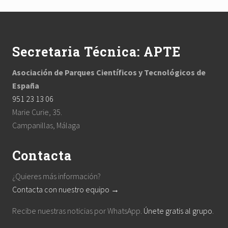
s
s
Footer
t
t
:
:
Secretaria Técnica: APTE
Asociación de Parques Científicos y Tecnológicos de
España
951 23 13 06
Marie Curie, 35.
Campanillas, Málaga
Contacta
¿Quieres más información?
Contacta con nuestro equipo →
Recibe nuestras noticias por WhatsApp.
Únete gratis al grupo
.