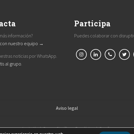
t
:
acta
Participa
más información?
Puedes colaborar con disrupt
 con nuestro equipo →
estras noticias por WhatsApp.
tis al grupo
.
Aviso legal
Asociación de Parques Científicos y Tecnológicos de España.