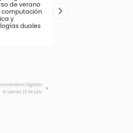
rso de verano
para impulsar la
 computación
innovación en
ica y
semiconductores
logías duales
prendedoras Digitales
»
el viernes 16 de julio