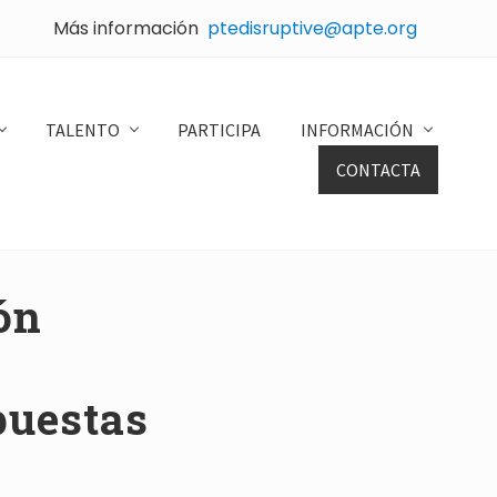
Más información
ptedisruptive@apte.org
Bef
Hea
TALENTO
PARTICIPA
INFORMACIÓN
CONTACTA
ón
puestas