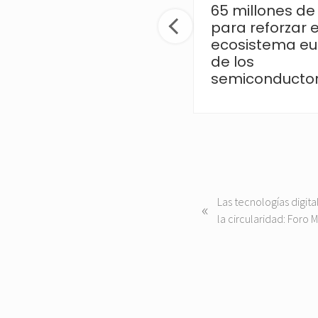
para fortalecer la
65 millones de
colaboración
para reforzar e
científica
ecosistema e
de los
semiconducto
P
Las tecnologías digit
«
r
la circularidad: Foro 
e
v
i
o
u