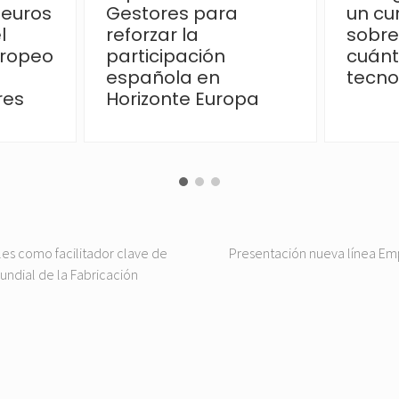
 euros
Gestores para
un cu
l
reforzar la
sobre
uropeo
participación
cuánt
española en
tecno
res
Horizonte Europa
ales como facilitador clave de
N
Presentación nueva línea Em
Mundial de la Fabricación
e
x
t
P
o
s