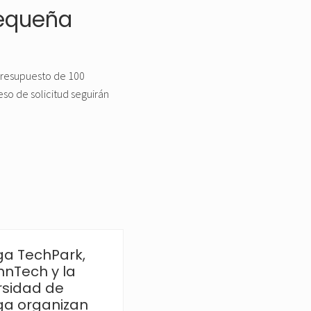
pequeña
presupuesto de 100
so de solicitud seguirán
a TechPark,
Chips JU abre
nnTech y la
nuevas
rsidad de
convocatorias con
a organizan
65 millones de euros