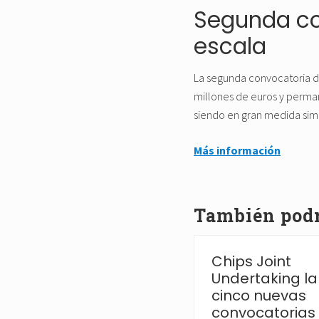
Segunda co
escala
La segunda convocatoria d
millones de euros y perman
siendo en gran medida simi
Más información
También podrí
La AEI destina 6,6
Chips Joint
millones de euros a
Undertaking l
las Redes de
cinco nuevas
Investigación 2026
convocatorias