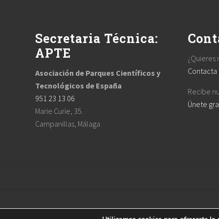
s
Footer
P
o
Secretaria Técnica:
Cont
s
t
APTE
¿Quieres 
:
Contacta
Asociación de Parques Científicos y
Tecnológicos de España
Recibe nu
951 23 13 06
Únete gra
Marie Curie, 35.
Campanillas, Málaga
Site