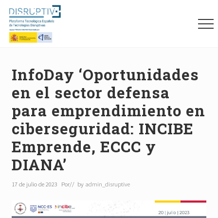
Menu
Skip
Skip
Skip
to
to
to
Me
main
primary
footer
content
sidebar
Plataforma
tecnológica
española
InfoDay ‘Oportunidades
de
en el sector defensa
tecnologías
disruptivas
para emprendimiento en
(DISRUPTIVE)
ciberseguridad: INCIBE
Emprende, ECCC y
DIANA’
17 de julio de 2023
Por
// by
admin_disruptive