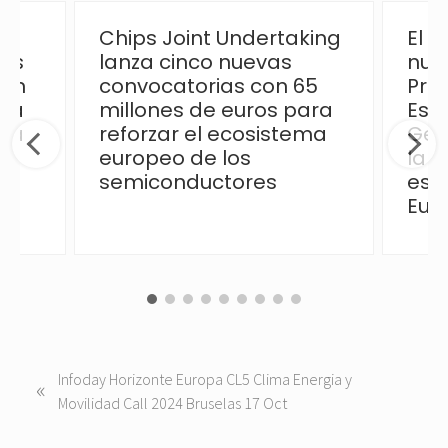
Chips Joint Undertaking
El 
las
lanza cinco nuevas
nue
ión
convocatorias con 65
Pro
 la
millones de euros para
Esp
ica
reforzar el ecosistema
Ges
europeo de los
la p
semiconductores
esp
Eur
P
Infoday Horizonte Europa CL5 Clima Energia y
«
r
Movilidad Call 2024 Bruselas 17 Oct
e