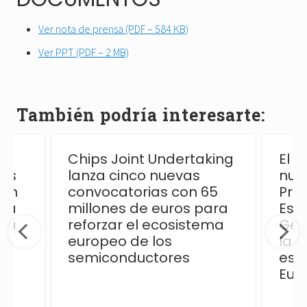
Ver nota de prensa (PDF – 584 KB)
Ver PPT (PDF – 2 MB)
También podría interesarte:
Chips Joint Undertaking
El 
las
lanza cinco nuevas
nue
ión
convocatorias con 65
Pro
 la
millones de euros para
Esp
ica
reforzar el ecosistema
Ges
europeo de los
la p
semiconductores
esp
Eur