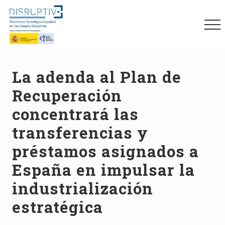
Menu
Skip
Skip
Skip
to
to
to
Me
main
primary
footer
content
sidebar
Plataforma
tecnológica
española
La adenda al Plan de
de
Recuperación
tecnologías
disruptivas
concentrará las
(DISRUPTIVE)
transferencias y
préstamos asignados a
España en impulsar la
industrialización
estratégica