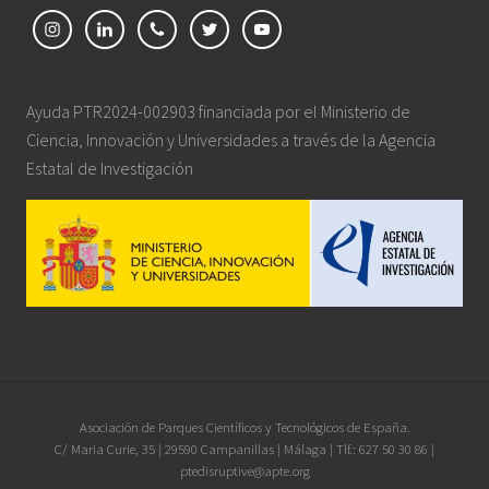
Ayuda PTR2024-002903 financiada por el Ministerio de
Ciencia, Innovación y Universidades a través de la Agencia
Estatal de Investigación
Site
Asociación de Parques Científicos y Tecnológicos de España.
C/ Maria Curie, 35 | 29590 Campanillas | Málaga | Tlf.: 627 50 30 86 |
Footer
ptedisruptive@apte.org