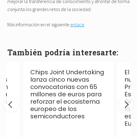
mejorar la transferencia de conocimiento y afrontar de forma
conjunta los grandes retos de la sociedad.
Más información en el siguiente
enlace
También podría interesarte:
Chips Joint Undertaking
El 
las
lanza cinco nuevas
nue
ión
convocatorias con 65
Pro
 la
millones de euros para
Esp
ica
reforzar el ecosistema
Ges
europeo de los
la p
semiconductores
esp
Eur