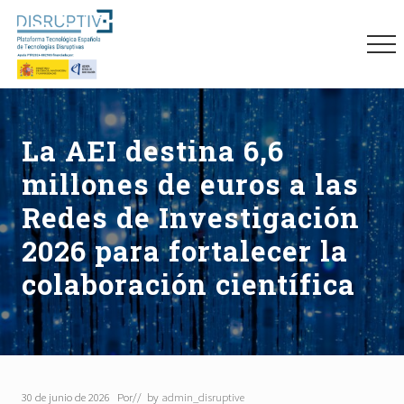
Menu
Skip
Skip
Skip
to
to
to
Me
main
primary
footer
content
sidebar
Plataforma
tecnológica
española
La AEI destina 6,6
de
tecnologías
millones de euros a las
disruptivas
(DISRUPTIVE)
Redes de Investigación
2026 para fortalecer la
colaboración científica
30 de junio de 2026
Por
// by
admin_disruptive