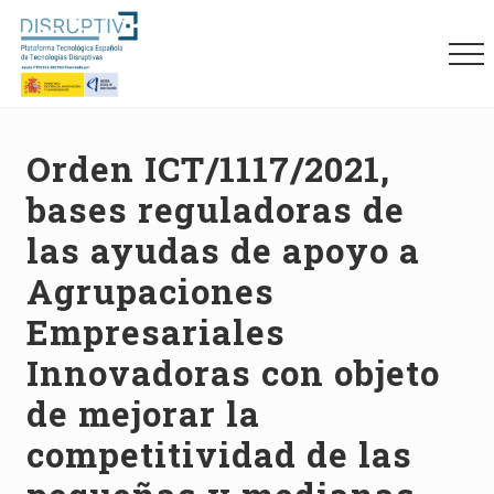
Menu
Skip
Skip
Skip
to
to
to
Me
main
primary
footer
content
sidebar
Plataforma
tecnológica
española
Orden ICT/1117/2021,
de
bases reguladoras de
tecnologías
disruptivas
las ayudas de apoyo a
(DISRUPTIVE)
Agrupaciones
Empresariales
Innovadoras con objeto
de mejorar la
competitividad de las