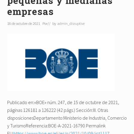
pequeñas y medianas
empresas
18 de octubre de 2021
Por
// by
admin_disruptive
Publicado en:«BOE» núm. 247, de 15 de octubre de 2021,
páginas 126181 a 126222 (42 págs.) Sección:III. Otras
disposicionesDepartamento:Ministerio de Industria, Comercio
y TurismoReferencia:BOE-A-2021-16790 Permalink
ELI:
https://www.boe.es/eli/es/o/2021/10/09/ict1117