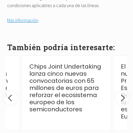
condiciones aplicables a cada una de las líneas.
Más información
También podría interesarte:
Chips Joint Undertaking
El 
las
lanza cinco nuevas
nue
ión
convocatorias con 65
Pro
 la
millones de euros para
Esp
ica
reforzar el ecosistema
Ges
europeo de los
la p
semiconductores
esp
Eur