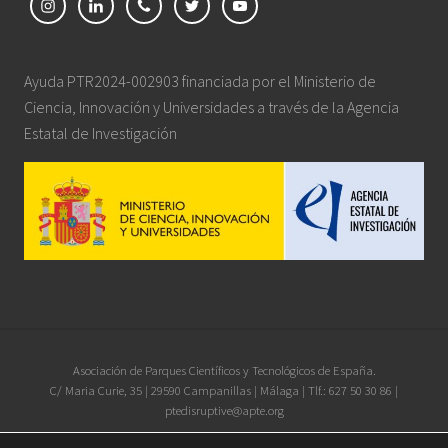
Ayuda PTR2024-002903 financiada por el Ministerio de
Ciencia, Innovación y Universidades a través de la Agencia
Estatal de Investigación
Site
Asociación de Parques Científicos y Tecnológicos de España.
C/ Maria Curie, 35 | 29590 Campanillas | Málaga | Tlf.: 627 50 30 86 |
Footer
ptedisruptive@apte.org