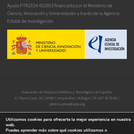
Ayuda PTR2024-002903 financiada por el Ministerio de
Ciencia, Innovación y Universidades a través de la Agencia
Estatal de Investigación
Site
Asociación de Parques Científicos y Tecnológicos de España.
C/ Maria Curie, 35 | 29590 Campanillas | Málaga | Tlf.: 627 50 30 86 |
Footer
ptedisruptive@apte.org
Utilizamos cookies para ofrecerte la mejor experiencia en nuestra
Iconos diseñados por
xnimrodx
from
www.flaticon.es
web.
Puedes aprender más sobre qué cookies utilizamos o