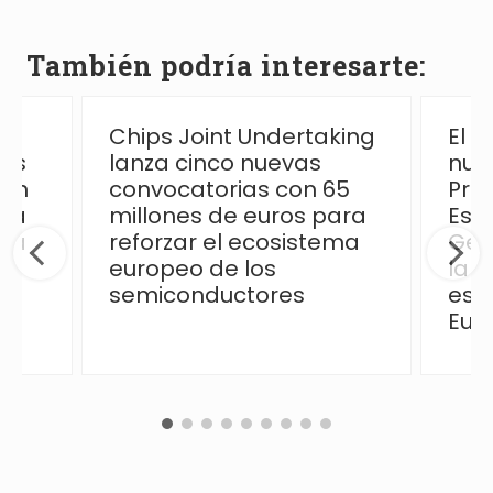
También podría interesarte:
Chips Joint Undertaking
El 
las
lanza cinco nuevas
nue
ión
convocatorias con 65
Pro
 la
millones de euros para
Esp
ica
reforzar el ecosistema
Ges
europeo de los
la p
semiconductores
esp
Eur