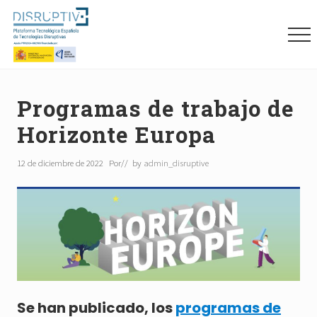
Menu
Skip
Skip
Skip
to
to
to
Me
main
primary
footer
content
sidebar
Plataforma
tecnológica
española
Programas de trabajo de
de
Horizonte Europa
tecnologías
disruptivas
(DISRUPTIVE)
12 de diciembre de 2022
Por
// by
admin_disruptive
Se han publicado, los
programas de