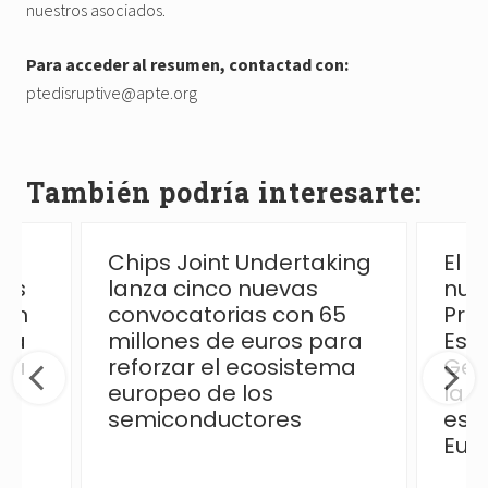
nuestros asociados.
Para acceder al resumen, contactad con:
ptedisruptive@apte.org
También podría interesarte:
Chips Joint Undertaking
El 
las
lanza cinco nuevas
nue
ión
convocatorias con 65
Pro
 la
millones de euros para
Esp
ica
reforzar el ecosistema
Ges
europeo de los
la p
semiconductores
esp
Eur