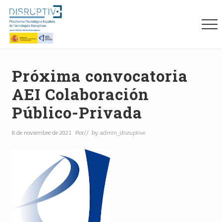
Menu
Skip
Skip
Skip
to
to
to
Me
main
primary
footer
content
sidebar
Plataforma
tecnológica
española
Próxima convocatoria
de
AEI Colaboración
tecnologías
disruptivas
Público-Privada
(DISRUPTIVE)
8 de noviembre de 2021
Por
// by
admin_disruptive