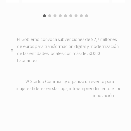
P
El Gobierno convoca subvenciones de 92,7 millones
r
de euros para transformación digital y modernización
«
e
de las entidades locales con más de 50.000
v
habitantes
i
o
u
N
W Startup Community organiza un evento para
»
s
e
mujeres líderes en startups, intraemprendimiento e
P
x
innovación
o
t
s
P
t
o
:
s
t