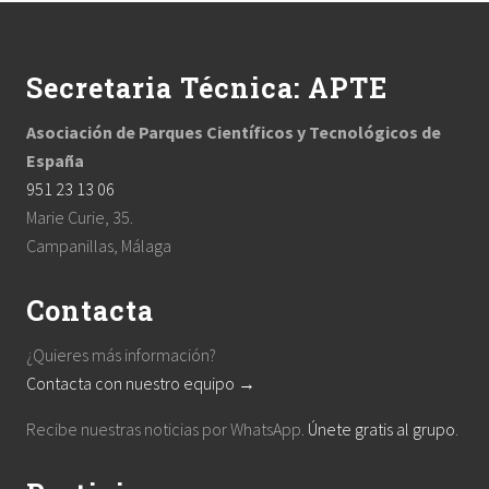
Footer
:
Secretaria Técnica: APTE
Asociación de Parques Científicos y Tecnológicos de
España
951 23 13 06
Marie Curie, 35.
Campanillas, Málaga
Contacta
¿Quieres más información?
Contacta con nuestro equipo →
Recibe nuestras noticias por WhatsApp.
Únete gratis al grupo
.