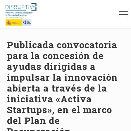
Menu
Skip
Skip
Skip
to
to
to
Me
main
primary
footer
content
sidebar
Plataforma
tecnológica
española
Publicada convocatoria
de
para la concesión de
tecnologías
disruptivas
ayudas dirigidas a
(DISRUPTIVE)
impulsar la innovación
abierta a través de la
iniciativa «Activa
Startups», en el marco
del Plan de