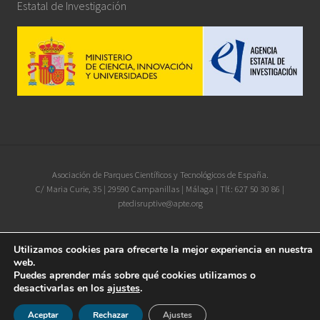
Estatal de Investigación
Site
Asociación de Parques Científicos y Tecnológicos de España.
C/ Maria Curie, 35 | 29590 Campanillas | Málaga | Tlf.: 627 50 30 86 |
Footer
ptedisruptive@apte.org
Iconos diseñados por
xnimrodx
from
www.flaticon.es
Utilizamos cookies para ofrecerte la mejor experiencia en nuestra
web.
Puedes aprender más sobre qué cookies utilizamos o
desactivarlas en los
ajustes
.
Aceptar
Rechazar
Ajustes