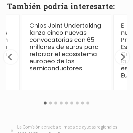
También podría interesarte:
Chips Joint Undertaking
El 
las
lanza cinco nuevas
nue
ión
convocatorias con 65
Pro
 la
millones de euros para
Esp
ica
reforzar el ecosistema
Ges
europeo de los
la p
semiconductores
esp
Eur
P
La Comisión aprueba el mapa de ayudas regionales
«