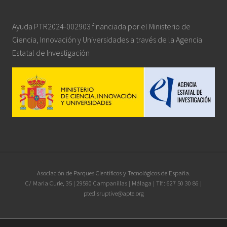
Ayuda PTR2024-002903 financiada por el Ministerio de
Ciencia, Innovación y Universidades a través de la Agencia
Estatal de Investigación
Site
Asociación de Parques Científicos y Tecnológicos de España.
C/ Maria Curie, 35 | 29590 Campanillas | Málaga | Tlf.: 627 50 30 86 |
Footer
ptedisruptive@apte.org
Iconos diseñados por
xnimrodx
from
www.flaticon.es