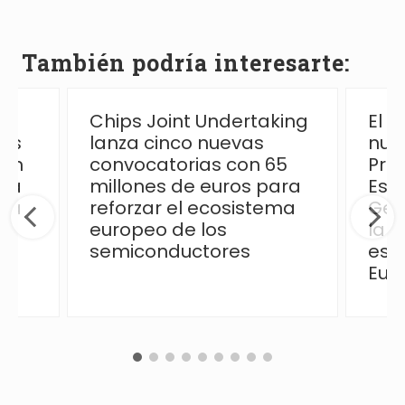
También podría interesarte:
Chips Joint Undertaking
El 
las
lanza cinco nuevas
nue
ión
convocatorias con 65
Pro
 la
millones de euros para
Esp
ica
reforzar el ecosistema
Ges
europeo de los
la p
semiconductores
esp
Eur