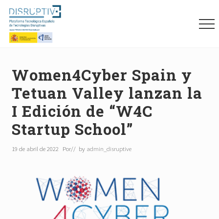
Menu
Skip
Skip
Skip
to
to
to
Me
main
primary
footer
content
sidebar
Plataforma
tecnológica
española
Women4Cyber Spain y
de
Tetuan Valley lanzan la
tecnologías
disruptivas
I Edición de “W4C
(DISRUPTIVE)
Startup School”
19 de abril de 2022
Por
// by
admin_disruptive