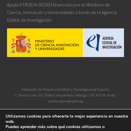
Ayuda PTR2024-002903 financiada por el Ministerio de
Ciencia, Innovación y Universidades a través de la Agencia
Estatal de Investigación
Site
Asociación de Parques Científicos y Tecnológicos de España.
C/ Maria Curie, 35 | 29590 Campanillas | Málaga | Tlf.: 627 50 30 86 |
Footer
ptedisruptive@apte.org
Utilizamos cookies para ofrecerte la mejor experiencia en nuestra
Iconos diseñados por
xnimrodx
from
www.flaticon.es
web.
Puedes aprender más sobre qué cookies utilizamos o