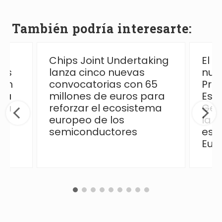
También podría interesarte:
Chips Joint Undertaking
El 
las
lanza cinco nuevas
nue
ión
convocatorias con 65
Pro
 la
millones de euros para
Esp
ica
reforzar el ecosistema
Ges
europeo de los
la p
semiconductores
esp
Eur