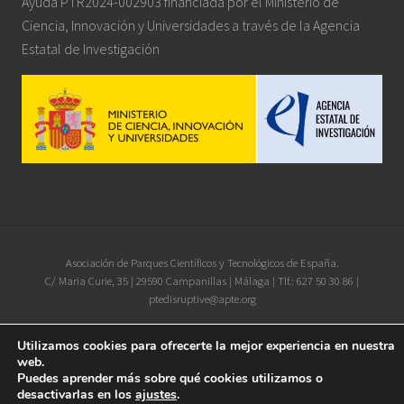
Ayuda PTR2024-002903 financiada por el Ministerio de
Ciencia, Innovación y Universidades a través de la Agencia
Estatal de Investigación
Site
Asociación de Parques Científicos y Tecnológicos de España.
C/ Maria Curie, 35 | 29590 Campanillas | Málaga | Tlf.: 627 50 30 86 |
Footer
ptedisruptive@apte.org
Utilizamos cookies para ofrecerte la mejor experiencia en nuestra
Iconos diseñados por
xnimrodx
from
www.flaticon.es
web.
Puedes aprender más sobre qué cookies utilizamos o
desactivarlas en los
ajustes
.