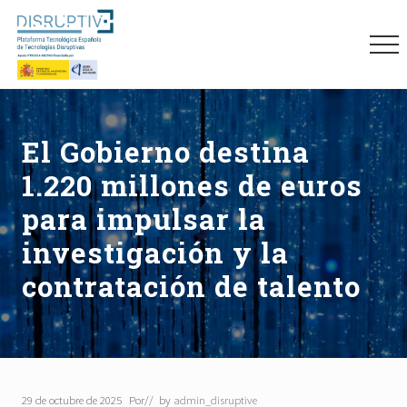
Menu
Skip
Skip
Skip
to
to
to
Me
main
primary
footer
content
sidebar
Plataforma
tecnológica
española
El Gobierno destina
de
tecnologías
1.220 millones de euros
disruptivas
(DISRUPTIVE)
para impulsar la
investigación y la
contratación de talento
29 de octubre de 2025
Por
// by
admin_disruptive