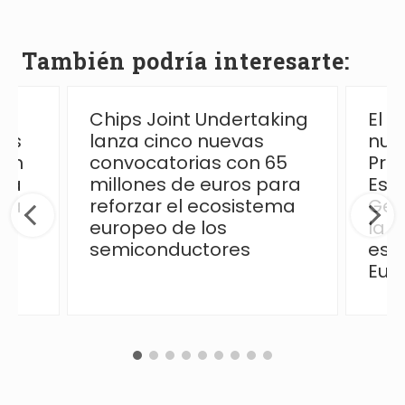
También podría interesarte:
Chips Joint Undertaking
El 
las
lanza cinco nuevas
nue
ión
convocatorias con 65
Pro
 la
millones de euros para
Esp
ica
reforzar el ecosistema
Ges
europeo de los
la p
semiconductores
esp
Eur