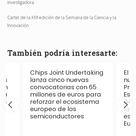
investigadora.
Cartel de la XXII edición de la Semana de la Ciencia y la
Innovación.
También podría interesarte:
Chips Joint Undertaking
El 
las
lanza cinco nuevas
nue
ión
convocatorias con 65
Pro
 la
millones de euros para
Esp
ica
reforzar el ecosistema
Ges
europeo de los
la p
semiconductores
esp
Eur