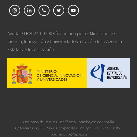
Ayuda PTR2024-002903 financiada por el Ministerio de
Ciencia, Innovación y Universidades a través de la Agencia
Estatal de Investigación
Site
Asociación de Parques Científicos y Tecnológicos de España.
C/ Maria Curie, 35 | 29590 Campanillas | Málaga | Tlf.: 627 50 30 86 |
Footer
ptedisruptive@apte.org