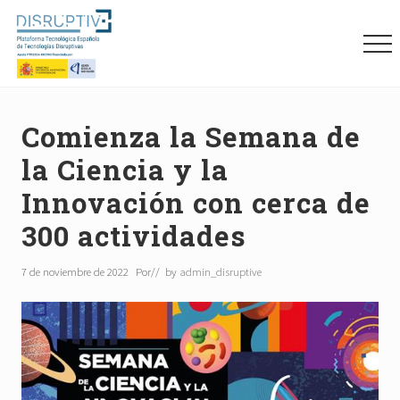
Menu
Skip
Skip
Skip
to
to
to
Me
main
primary
footer
content
sidebar
Plataforma
tecnológica
española
Comienza la Semana de
de
la Ciencia y la
tecnologías
disruptivas
Innovación con cerca de
(DISRUPTIVE)
300 actividades
7 de noviembre de 2022
Por
// by
admin_disruptive