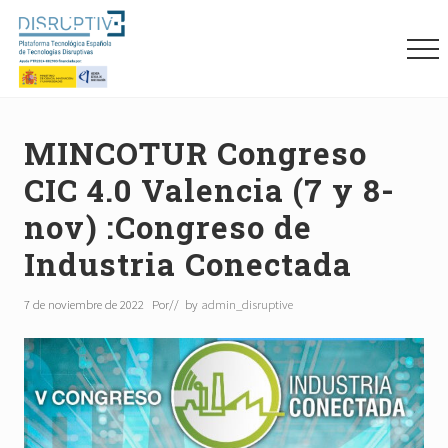
Menu
Skip
Skip
Skip
to
to
to
Me
main
primary
footer
content
sidebar
Plataforma
tecnológica
española
MINCOTUR Congreso
de
CIC 4.0 Valencia (7 y 8-
tecnologías
disruptivas
nov) :Congreso de
(DISRUPTIVE)
Industria Conectada
7 de noviembre de 2022
Por
// by
admin_disruptive