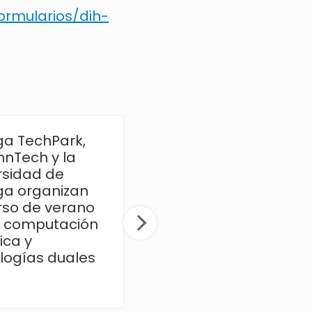
ormularios/dih-
a TechPark,
Chips JU abre
nnTech y la
nuevas
rsidad de
convocatorias con
a organizan
65 millones de euros
rso de verano
para impulsar la
 computación
innovación en
ica y
semiconductores
logías duales