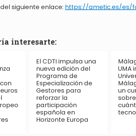
 del siguiente enlace:
https://ametic.es/es/f
a interesarte:
El CDTI impulsa una
Málag
anza
nueva edición del
UMA i
Programa de
Unive
 con
Especialización de
Málag
 euros
Gestores para
un cu
l
reforzar la
sobre
uropeo
participación
cuánt
española en
tecno
res
Horizonte Europa