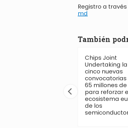
Registro a través
md
También podrí
La AEI destina 6,6
Chips Joint
millones de euros a
Undertaking l
las Redes de
cinco nuevas
Investigación 2026
convocatorias
para fortalecer la
65 millones de
colaboración
para reforzar e
científica
ecosistema e
de los
semiconducto