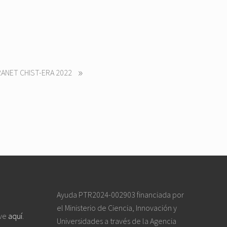
»
RANET CHIST-ERA 2022
Ayuda PTR2024-002903 financiada por
el Ministerio de Ciencia, Innovación y
ive
aquí
.
Universidades a través de la Agencia