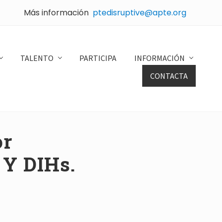
Más información
ptedisruptive@apte.org
Bef
Hea
TALENTO
PARTICIPA
INFORMACIÓN
CONTACTA
or
 Y DIHs.