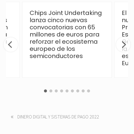
Chips Joint Undertaking
El 
las
lanza cinco nuevas
nue
ión
convocatorias con 65
Pro
 la
millones de euros para
Esp
ica
reforzar el ecosistema
Ges
europeo de los
la p
semiconductores
esp
Eur
«
P
DINERO DIGITAL Y SISTEMAS DE PAGO 2022
r
e