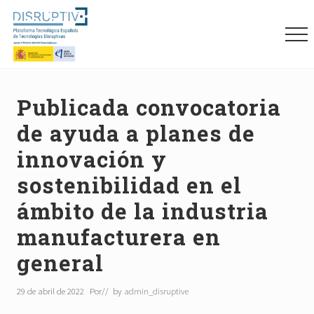
Menu
Skip
Skip
Skip
to
to
to
Me
main
primary
footer
content
sidebar
Plataforma
tecnológica
española
Publicada convocatoria
de
de ayuda a planes de
tecnologías
disruptivas
innovación y
(DISRUPTIVE)
sostenibilidad en el
ámbito de la industria
manufacturera en
general
29 de abril de 2022
Por
// by
admin_disruptive