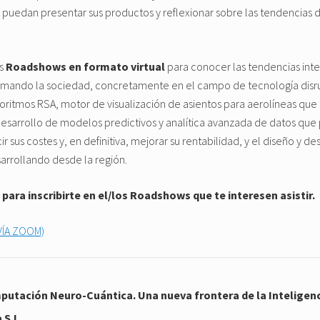
uedan presentar sus productos y reflexionar sobre las tendencias 
os
Roadshows en formato virtual
para conocer las tendencias int
formando la sociedad, concretamente en el campo de tecnología disr
goritmos RSA, motor de visualización de asientos para aerolíneas que
desarrollo de modelos predictivos y analítica avanzada de datos que
r sus costes y, en definitiva, mejorar su rentabilidad, y el diseño y de
sarrollando desde la región.
para inscribirte en el/los Roadshows que te interesen asistir.
VÍA ZOOM)
tación Neuro-Cuántica. Una nueva frontera de la Inteligencia
S.L.