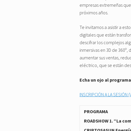
empresas extremeñas que p
próximos años.
Te invitamos a asistir a est
digitales que están trans
descifrar los complejos al
inmersivas en 3D de 360º, 
aumentar sus ventas, reduci
eléctrico, que se están de
Echa un ojo al programa 
INSCRIPCIÓN A LA SESIÓN (
PROGRAMA
ROADSHOW 1. “La compu
CRIPTOSASUN Energía 