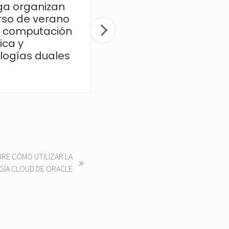
a organizan
65 millones de euros
rso de verano
para impulsar la
 computación
innovación en
ica y
semiconductores
logías duales
RE CÓMO UTILIZAR LA
»
ÍA CLOUD DE ORACLE