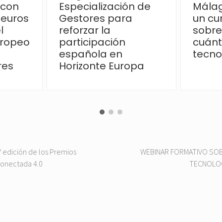
 con
Especialización de
Málag
 euros
Gestores para
un cu
l
reforzar la
sobre
uropeo
participación
cuánt
española en
tecno
res
Horizonte Europa
V edición de los Premios
N
WEBINAR FORMATIVO SOB
Conectada 4.0
e
TECNOLOG
x
t
P
o