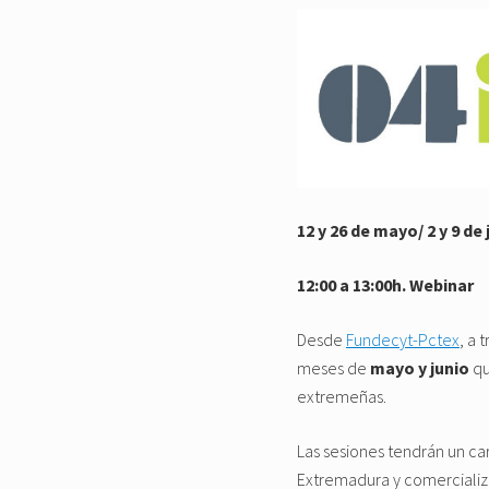
12 y 26 de mayo/ 2 y 9 de 
12:00 a 13:00h. Webinar
Desde
Fundecyt-Pctex
, a 
meses de
mayo y junio
qu
extremeñas.
Las sesiones tendrán un c
Extremadura y comercializá