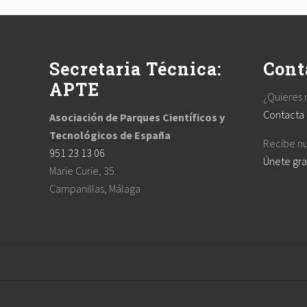
u
s
Footer
P
o
Secretaria Técnica:
Cont
s
t
APTE
¿Quieres 
:
Contacta
Asociación de Parques Científicos y
Tecnológicos de España
Recibe nu
951 23 13 06
Únete gra
Marie Curie, 35.
Campanillas, Málaga