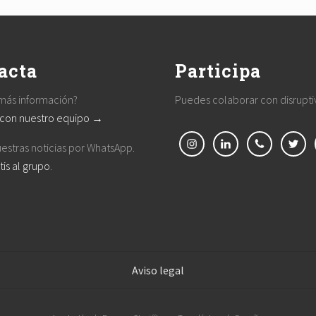
s
t
:
acta
Participa
más información?
Puedes colaborar con disrupt
 con nuestro equipo →
estras noticias por WhatsApp.
tis al grupo
.
Aviso legal