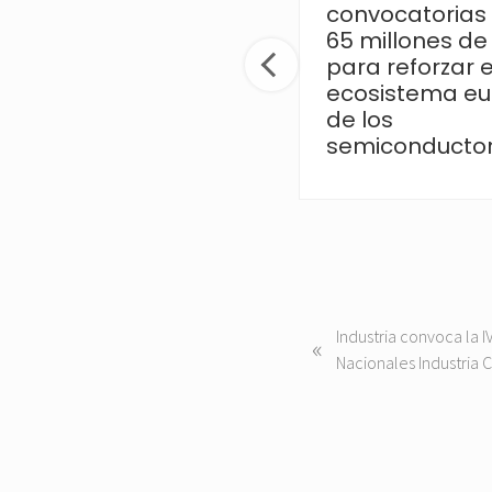
Investigación 2026
convocatorias
para fortalecer la
65 millones de
colaboración
para reforzar e
científica
ecosistema e
de los
semiconducto
P
Industria convoca la I
«
r
Nacionales Industria 
e
v
i
o