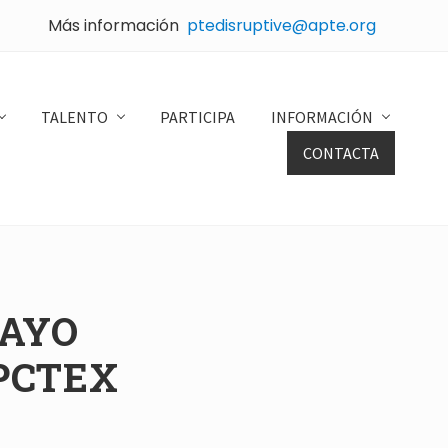
Más información
ptedisruptive@apte.org
Bef
Hea
TALENTO
PARTICIPA
INFORMACIÓN
CONTACTA
MAYO
PCTEX