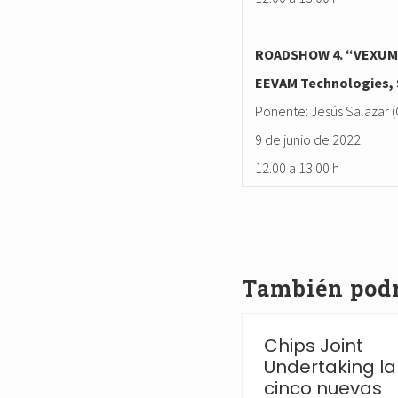
ROADSHOW 4. “VEXUM. 
EEVAM Technologies, 
Ponente: Jesús Salazar (
9 de junio de 2022
12.00 a 13.00 h
También podrí
La AEI destina 6,6
Chips Joint
millones de euros a
Undertaking l
las Redes de
cinco nuevas