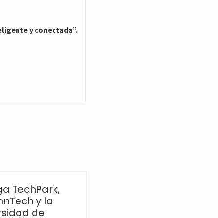
ligente y conectada”.
a TechPark,
Chips JU abre
nnTech y la
nuevas
rsidad de
convocatorias con