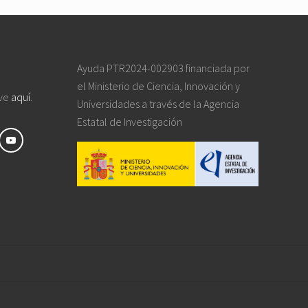
Ayuda PTR2024-002903 financiada por
el Ministerio de Ciencia, Innovación y
ive
aquí
.
Universidades a través de la Agencia
Estatal de Investigación