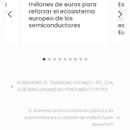
 la
millones de euros para
Esp
ica
reforzar el ecosistema
Ges
europeo de los
la p
semiconductores
esp
Eur
P
ROADSHOWS DE TENDENCIAS DIGITALES – DEL 12 AL
«
r
16 DE MAYO ORGANIZADO POR FUNDECYT-PCTEX
e
v
i
N
El Gobierno lanza una invitación pública a las
»
o
e
autonomías para la creación del Instituto Spain
u
x
NeuroTech