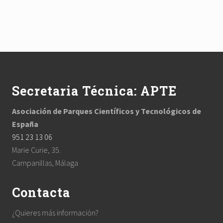
s
t
P
P
o
o
s
s
t
t
Footer
:
:
Secretaria Técnica: APTE
Asociación de Parques Científicos y Tecnológicos de
España
951 23 13 06
Marie Curie, 35.
Campanillas, Málaga
Contacta
¿Quieres más información?