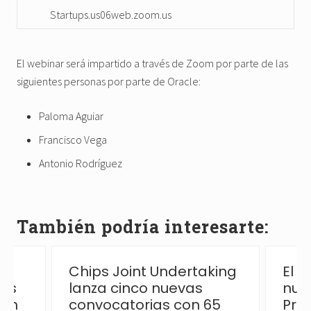
Startups.us06web.zoom.us
El webinar será impartido a través de Zoom por parte de las
siguientes personas por parte de Oracle:
Paloma Aguiar
Francisco Vega
Antonio Rodríguez
También podría interesarte:
Chips Joint Undertaking
El 
las
lanza cinco nuevas
nue
ión
convocatorias con 65
Pro