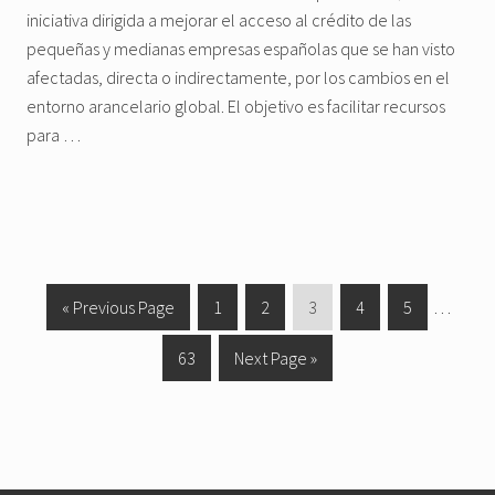
iniciativa dirigida a mejorar el acceso al crédito de las
pequeñas y medianas empresas españolas que se han visto
afectadas, directa o indirectamente, por los cambios en el
entorno arancelario global. El objetivo es facilitar recursos
para …
«
G
Previous Page
G
1
G
2
G
3
G
4
G
5
Interim
…
o
o
o
o
o
o
pages
G
63
G
Next Page »
t
t
t
t
t
t
omitted
o
o
o
o
o
o
o
o
t
t
p
p
p
p
p
o
o
a
a
a
a
a
p
g
g
g
g
g