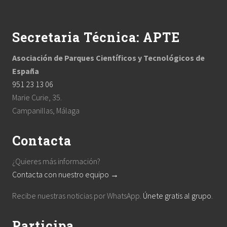
Footer
a
e
e
e
e
e
g
e
Secretaria Técnica: APTE
Asociación de Parques Científicos y Tecnológicos de
España
951 23 13 06
Marie Curie, 35.
Campanillas, Málaga
Contacta
¿Quieres más información?
Contacta con nuestro equipo →
Recibe nuestras noticias por WhatsApp.
Únete gratis al grupo
.
Participa