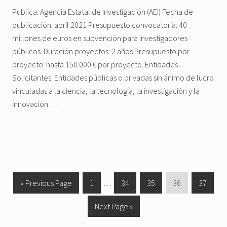
Publica: Agencia Estatal de Investigación (AEI) Fecha de
publicación: abril 2021 Presupuesto convocatoria: 40
millones de euros en subvención para investigadores
públicos. Duración proyectos: 2 años Presupuesto por
proyecto: hasta 150.000 € por proyecto. Entidades
Solicitantes: Entidades públicas o privadas sin ánimo de lucro
vinculadas a la ciencia, la tecnología, la investigación y la
innovación …
«
G
Previous Page
G
1
Interim
…
G
34
G
35
G
36
G
37
o
o
pages
o
o
o
o
G
Next Page »
t
t
omitted
t
t
t
t
o
o
o
o
o
o
o