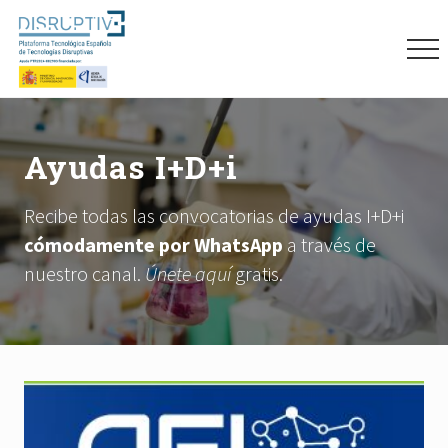
Menu
Skip
Skip
Skip
to
to
to
Me
main
primary
footer
content
sidebar
Plataforma
tecnológica
española
Ayudas I+D+i
de
tecnologías
disruptivas
Recibe todas las convocatorias de ayudas I+D+i
(DISRUPTIVE)
cómodamente por WhatsApp
a través de
nuestro canal.
Únete aquí
gratis.