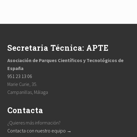
t
p
p
p
p
p
o
a
a
a
a
a
g
g
g
g
g
Footer
e
e
e
e
e
Secretaria Técnica: APTE
Asociación de Parques Científicos y Tecnológicos de
España
951 23 13 06
Marie Curie, 35.
Campanillas, Málaga
Contacta
¿Quieres más información?
Contacta con nuestro equipo →