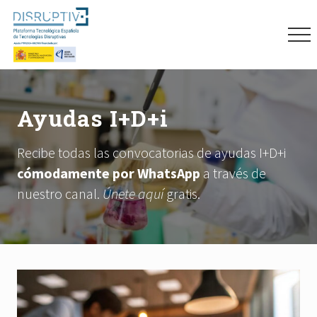
Menu
Skip
Skip
Skip
to
to
to
Me
main
primary
footer
content
sidebar
Plataforma
tecnológica
española
Ayudas I+D+i
de
tecnologías
disruptivas
Recibe todas las convocatorias de ayudas I+D+i
(DISRUPTIVE)
cómodamente por WhatsApp
a través de
nuestro canal.
Únete aquí
gratis.