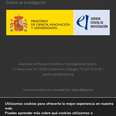
Estatal de Investigación
Site
Asociación de Parques Científicos y Tecnológicos de España.
C/ Maria Curie, 35 | 29590 Campanillas | Málaga | Tlf.: 627 50 30 86 |
Footer
ptedisruptive@apte.org
Iconos diseñados por
xnimrodx
from
www.flaticon.es
Utilizamos cookies para ofrecerte la mejor experiencia en nuestra
web.
Puedes aprender más sobre qué cookies utilizamos o